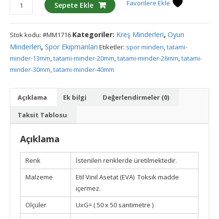
Tatami
Favorilere Ekle
Sepete Ekle
Minder
50x50x2,6
Kategoriler:
Kreş Minderleri
,
Oyun
Stok kodu:
#MM1716
cm
adet
Minderleri
,
Spor Ekipmanları
Etiketler:
spor minderi
,
tatami-
minder-13mm
,
tatami-minder-20mm
,
tatami-minder-26mm
,
tatami-
minder-30mm
,
tatami-minder-40mm
Açıklama
Ek bilgi
Değerlendirmeler (0)
Taksit Tablosu
Açıklama
Renk
İstenilen renklerde üretilmektedir.
Malzeme
Etil Vinil Asetat (EVA) Toksik madde
içermez.
Ölçüler
UxG=
( 50 x 50 santimetre )